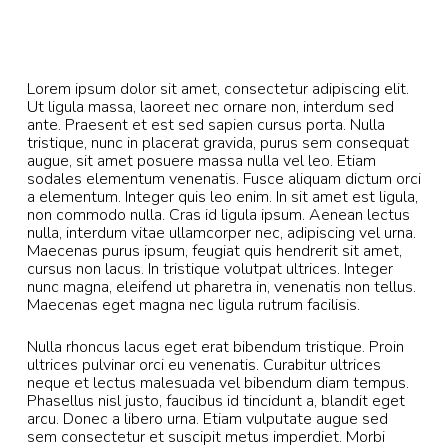
Lorem ipsum dolor sit amet, consectetur adipiscing elit.
Ut ligula massa, laoreet nec ornare non, interdum sed
ante. Praesent et est sed sapien cursus porta. Nulla
tristique, nunc in placerat gravida, purus sem consequat
augue, sit amet posuere massa nulla vel leo. Etiam
sodales elementum venenatis. Fusce aliquam dictum orci
a elementum. Integer quis leo enim. In sit amet est ligula,
non commodo nulla. Cras id ligula ipsum. Aenean lectus
nulla, interdum vitae ullamcorper nec, adipiscing vel urna.
Maecenas purus ipsum, feugiat quis hendrerit sit amet,
cursus non lacus. In tristique volutpat ultrices. Integer
nunc magna, eleifend ut pharetra in, venenatis non tellus.
Maecenas eget magna nec ligula rutrum facilisis.
Nulla rhoncus lacus eget erat bibendum tristique. Proin
ultrices pulvinar orci eu venenatis. Curabitur ultrices
neque et lectus malesuada vel bibendum diam tempus.
Phasellus nisl justo, faucibus id tincidunt a, blandit eget
arcu. Donec a libero urna. Etiam vulputate augue sed
sem consectetur et suscipit metus imperdiet. Morbi